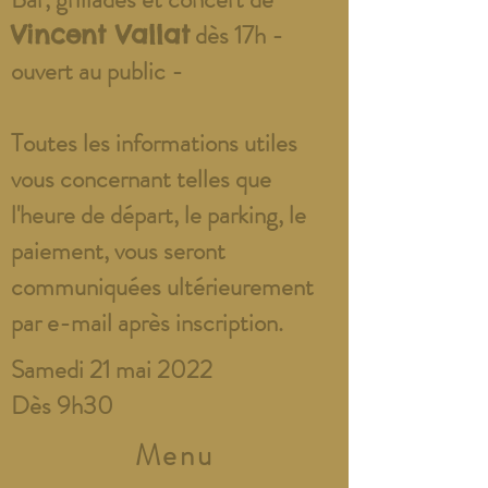
dès 17h -
Vincent Vallat
ouvert au public -
Toutes les informations utiles
vous concernant telles que
l'heure de départ, le parking, le
paiement, vous seront
communiquées ultérieurement
par e-mail après inscription.
Samedi 21 mai 2022
Dès 9h30
Menu