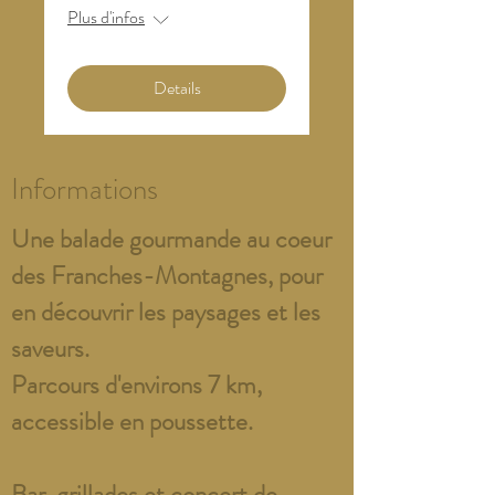
Plus d'infos
Details
Informations
Une balade gourmande au coeur
des Franches-Montagnes, pour
en découvrir les paysages et les
saveurs.
Parcours d'environs 7 km,
accessible en poussette.
Bar, grillades et concert de