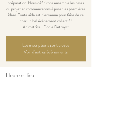
préparation. Nous définirons ensemble les bases
du projet et commencerons à poser les premières
idées. Toute aide est bienvenue pour faire de ce
char un bel événement collectif !
Animatrice : Elodie Detroyat
Les inscriptions sont closes
Voir d'autres événements
Heure et lieu
03 sept. 2025, 17:30 – 19:30
Les Enfers, Ecole 8, 2363 Les Enfers, Suisse
Partager cet événement